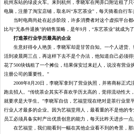
杭州东站的绿皮火车。来到杭州，李晓军在闸弄口附近租了只
电脑，注册了淘宝店铺，取名叫“东艺茶业”，每天骑着自行车
当时电商尚处在起步阶段，许多消费者对这个虚拟平台都
比与“无条件退换”的销售策略，是年9月，“东艺茶业”就成为
打造茶行业学历最高的企业
生意好得令人艳羡，李晓军却是甘苦自知。一个人进货、
活到凌晨两三点，再这样下去不是个办法，他知道自己必须得
花了500块钱租了一个摊位，结果保安过来赶人，说没有营业
注册公司的重要性。”
2008年8月20日，李晓军拿到了营业执照，并将商标正式
跑去招人。“传统茶企其实不喜欢学历太高的，觉得流动性大
就要求是大学生。”李晓军自信，艺福堂现在绝对是茶行业里
行业人才最多的企业。因为艺福堂用人，最看重的不是他的专
员工必须具备实时产出优质创意的能力，每天比昨天进步一点
在艺福堂，我们能看到一幅在其他企业看不到的奇景，那