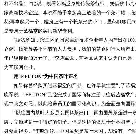
利不出品’。”他说，别看艺福堂身处传统茶行业，凭借数十项
家高新技术企业。李晓军随手拿起桌上放着的一个茶叶罐，底
花;再拿起另一个，罐身上有一个长条形的小口，显然能够用
是专属于艺福堂的实用新型专利。
“据我所知，滨江区的国家高新技术企业年人均产出在100
仓储、物流等各个环节的人力负担，我们的茶企同行人均产出
年已经接近80万元了。”李晓军说，艺福堂从来不认为自己是
为互联网企业。
用“EFUTON”为中国茶叶正名
如果你曾经购买过艺福堂的产品，也许早就注意到了艺福堂的
晓军说，“EFUTON”已经完成了国际商标注册，往后艺福堂
现中英文对照，以此培养员工的国际化意识，为全面走向国际
“以往国内茶叶大多是以原料茶出口，再由国外茶企进一步
牌，立顿就是一个很好的例子。但是这样的做法十分不明智，
身要高得多。”李晓军说，中国虽然是茶叶大国，却没有一个