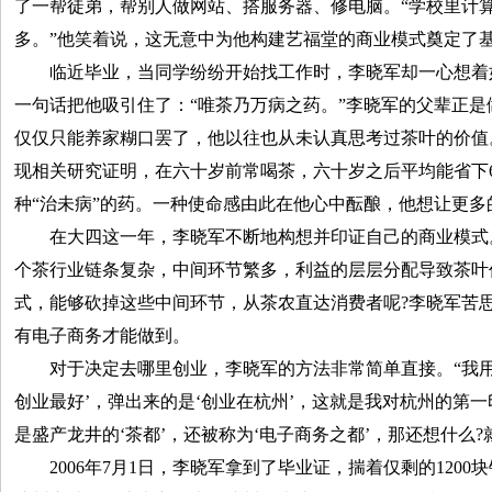
了一帮徒弟，帮别人做网站、搭服务器、修电脑。“学校里计
多。”他笑着说，这无意中为他构建艺福堂的商业模式奠定了
临近毕业，当同学纷纷开始找工作时，李晓军却一心想着
一句话把他吸引住了：“唯茶乃万病之药。”李晓军的父辈正
仅仅只能养家糊口罢了，他以往也从未认真思考过茶叶的价值
现相关研究证明，在六十岁前常喝茶，六十岁之后平均能省下
种“治未病”的药。一种使命感由此在他心中酝酿，他想让更多
在大四这一年，李晓军不断地构想并印证自己的商业模式
个茶行业链条复杂，中间环节繁多，利益的层层分配导致茶叶
式，能够砍掉这些中间环节，从茶农直达消费者呢?李晓军苦
有电子商务才能做到。
对于决定去哪里创业，李晓军的方法非常简单直接。“我用
创业最好’，弹出来的是‘创业在杭州’，这就是我对杭州的第
是盛产龙井的‘茶都’，还被称为‘电子商务之都’，那还想什么?就
2006年7月1日，李晓军拿到了毕业证，揣着仅剩的1200