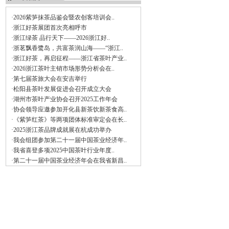
·2026紫笋抹茶品鉴会暨农创客培训会..
·浙江好茶展团首次亮相呼市
·浙江绿茶 品行天下——2026浙江好..
·浙茗飘香鹭岛，共富茶润山海——“浙江..
·浙江好茶，再启征程——浙江省茶叶产业..
·2026浙江茶叶主销市场形势分析会在..
·第七届茶旅大会在安吉举行
·松阳县茶叶发展促进会召开成立大会
·湖州市茶叶产业协会召开2025工作年会
·协会领导应邀参加开化县新茶饮新茶食高..
·《紫笋红茶》等两项团体标准审定会在长..
·2025浙江茶品牌成就展在杭成功举办
·我会组团参加第二十一届中国茶业经济年..
·我省喜登多项2025中国茶叶行业年度..
·第二十一届中国茶业经济年会在我省新昌..