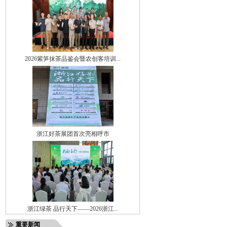
2026紫笋抹茶品鉴会暨农创客培训...
浙江好茶展团首次亮相呼市
浙江绿茶 品行天下——2026浙江...
重要新闻