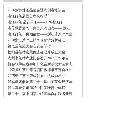
·2026紫笋抹茶品鉴会暨农创客培训会..
·浙江好茶展团首次亮相呼市
·浙江绿茶 品行天下——2026浙江好..
·浙茗飘香鹭岛，共富茶润山海——“浙江..
·浙江好茶，再启征程——浙江省茶叶产业..
·2026浙江茶叶主销市场形势分析会在..
·第七届茶旅大会在安吉举行
·松阳县茶叶发展促进会召开成立大会
·湖州市茶叶产业协会召开2025工作年会
·协会领导应邀参加开化县新茶饮新茶食高..
·《紫笋红茶》等两项团体标准审定会在长..
·2025浙江茶品牌成就展在杭成功举办
·我会组团参加第二十一届中国茶业经济年..
·我省喜登多项2025中国茶叶行业年度..
·第二十一届中国茶业经济年会在我省新昌..