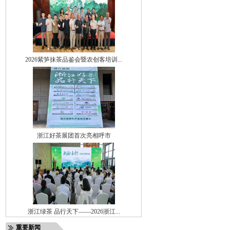
2026紫笋抹茶品鉴会暨农创客培训...
浙江好茶展团首次亮相呼市
浙江绿茶 品行天下——2026浙江...
重要新闻