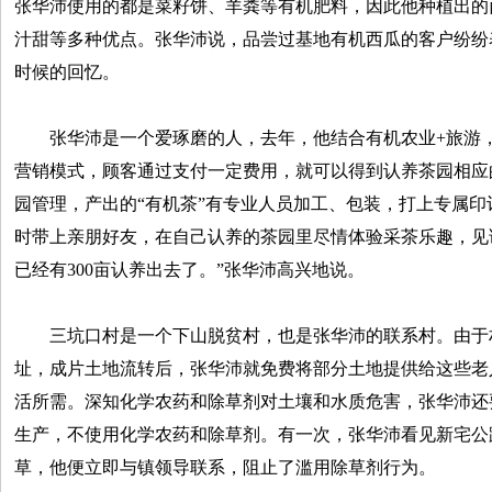
张华沛使用的都是菜籽饼、羊粪等有机肥料，因此他种植出的
汁甜等多种优点。张华沛说，品尝过基地有机西瓜的客户纷纷
时候的回忆。
张华沛是一个爱琢磨的人，去年，他结合有机农业+旅游，
营销模式，顾客通过支付一定费用，就可以得到认养茶园相应
园管理，产出的“有机茶”有专业人员加工、包装，打上专属
时带上亲朋好友，在自己认养的茶园里尽情体验采茶乐趣，见
已经有300亩认养出去了。”张华沛高兴地说。
三坑口村是一个下山脱贫村，也是张华沛的联系村。由于
址，成片土地流转后，张华沛就免费将部分土地提供给这些老
活所需。深知化学农药和除草剂对土壤和水质危害，张华沛还
生产，不使用化学农药和除草剂。有一次，张华沛看见新宅公
草，他便立即与镇领导联系，阻止了滥用除草剂行为。