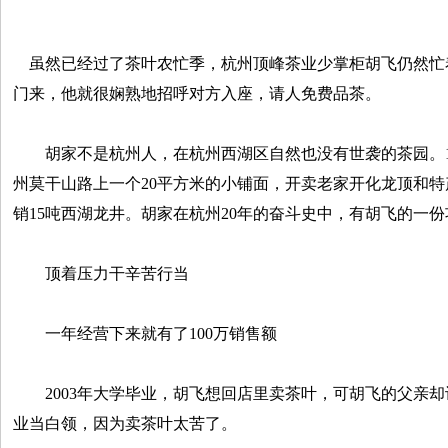
虽然已经过了茶叶农忙季，杭州顶峰茶业少掌柜胡飞仍然忙
门来，他就很娴熟地招呼对方入座，请人免费品茶。
胡家不是杭州人，在杭州西湖区自然也没有世袭的茶园。19
州莫干山路上一个20平方米的小铺面，开卖老家开化龙顶和
销15吨西湖龙井。胡家在杭州20年的奋斗史中，有胡飞的一份
顶着压力干辛苦行当
一年经营下来就有了100万销售额
2003年大学毕业，胡飞想回店里卖茶叶，可胡飞的父亲却
业当白领，因为卖茶叶太苦了。