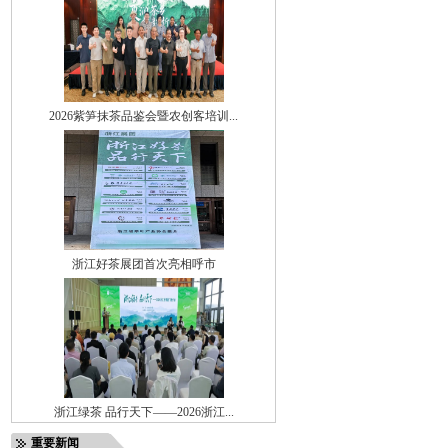
2026紫笋抹茶品鉴会暨农创客培训...
浙江好茶展团首次亮相呼市
浙江绿茶 品行天下——2026浙江...
重要新闻