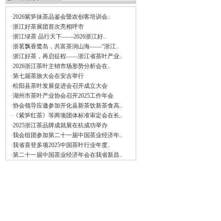
·2026紫笋抹茶品鉴会暨农创客培训会..
·浙江好茶展团首次亮相呼市
·浙江绿茶 品行天下——2026浙江好..
·浙茗飘香鹭岛，共富茶润山海——“浙江..
·浙江好茶，再启征程——浙江省茶叶产业..
·2026浙江茶叶主销市场形势分析会在..
·第七届茶旅大会在安吉举行
·松阳县茶叶发展促进会召开成立大会
·湖州市茶叶产业协会召开2025工作年会
·协会领导应邀参加开化县新茶饮新茶食高..
·《紫笋红茶》等两项团体标准审定会在长..
·2025浙江茶品牌成就展在杭成功举办
·我会组团参加第二十一届中国茶业经济年..
·我省喜登多项2025中国茶叶行业年度..
·第二十一届中国茶业经济年会在我省新昌..