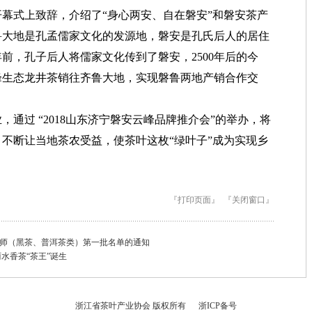
幕式上致辞，介绍了“身心两安、自在磐安”和磐安茶产
鲁大地是孔孟儒家文化的发源地，磐安是孔氏后人的居住
年前，孔子后人将儒家文化传到了磐安，2500年后的今
峰生态龙井茶销往齐鲁大地，实现磐鲁两地产销合作交
通过 “2018山东济宁磐安云峰品牌推介会”的举办，将
不断让当地茶农受益，使茶叶这枚“绿叶子”成为实现乡
『打印页面』
『关闭窗口』
师（黑茶、普洱茶类）第一批名单的通知
水香茶“茶王”诞生
浙江省茶叶产业协会 版权所有 浙ICP备号