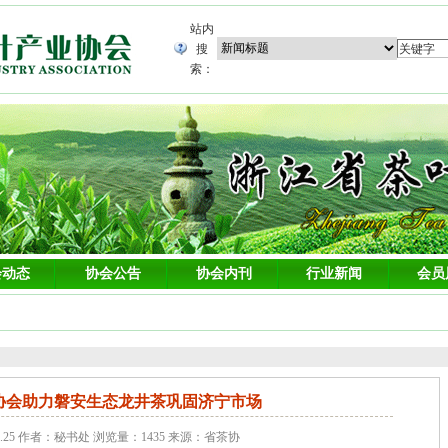
站内
搜
索：
会动态
协会公告
协会内刊
行业新闻
会员
协会助力磐安生态龙井茶巩固济宁市场
6.25 作者：秘书处 浏览量：1435 来源：省茶协