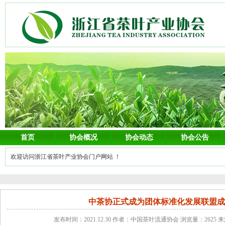
首页
协会概况
协会动态
协会公告
欢迎访问浙江省茶叶产业协会门户网站 ！
中茶协正式成为团体标准化发展联盟
发布时间：2021.12.30 作者：中国茶叶流通协会 浏览量：262