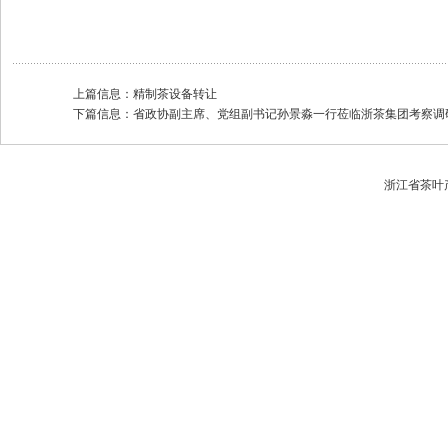
上篇信息：
精制茶设备转让
下篇信息：
省政协副主席、党组副书记孙景淼一行莅临浙茶集团考察调
浙江省茶叶