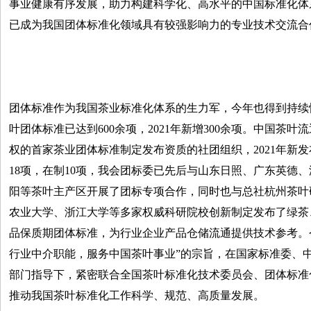
事业健康有序发展，助力构建科学化、高水平的中国标准化体系
已成为我国团体标准化领域具有较强影响力的专业技术交流合
团体标准作为我国茶业标准化体系的生力军，今年也得到持续
叶团体标准已达到600余项，2021年新增300余项。中国茶
权的首家茶业团体标准制定发布资质的社团组织，2021年新发
18项，在制10项，我会团标委已先后与山东日照、广东英德
阳等茶叶主产区开展了团标专项合作，同时也与总社杭州茶叶
农业大学、浙江大学等多家权威科研院校创新制定发布了绿茶
品保质期团体标准，为行业企业产品仓储流通提供技术参考。
行业中介职能，服务中国茶叶事业”的宗旨，在国家标准委、
部门指导下，紧密联合全国茶叶标准化技术委员会、团体标准
推动我国茶叶标准化工作科学、规范、高质量发展。