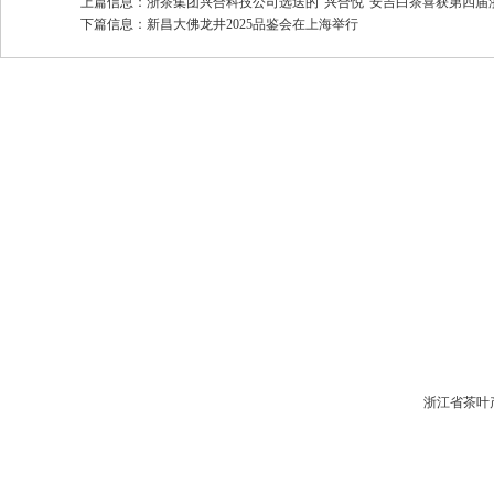
上篇信息：
浙茶集团兴合科技公司选送的“兴合悦”安吉白茶喜获第四届浙江
下篇信息：
新昌大佛龙井2025品鉴会在上海举行
浙江省茶叶