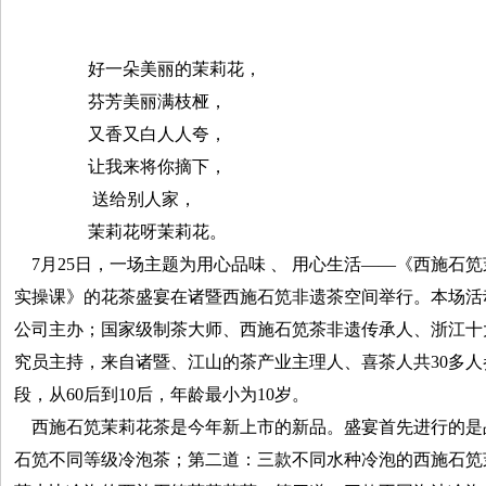
好一朵美丽的茉莉花，
芬芳美丽满枝桠，
又香又白人人夸，
让我来将你摘下，
送给别人家，
茉莉花呀茉莉花。‌‌
7月25日，一场主题为用心品味 、 用心生活——《西施石
实操课》的花茶盛宴在诸暨西施石笕非遗茶空间举行。本场活
公司主办；国家级制茶大师、西施石笕茶非遗传承人、浙江十
究员主持，来自诸暨、江山的茶产业主理人、喜茶人共30多
段，从60后到10后，年龄最小为10岁。
西施石笕茉莉花茶是今年新上市的新品。盛宴首先进行的是
石笕不同等级冷泡茶；第二道：三款不同水种冷泡的西施石笕