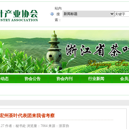
站内
搜
索：
会动态
协会公告
协会内刊
行业新闻
会员
宏州茶叶代表团来我省考察
8.27 作者：秘书处 浏览量：7064 来源：浙茶协