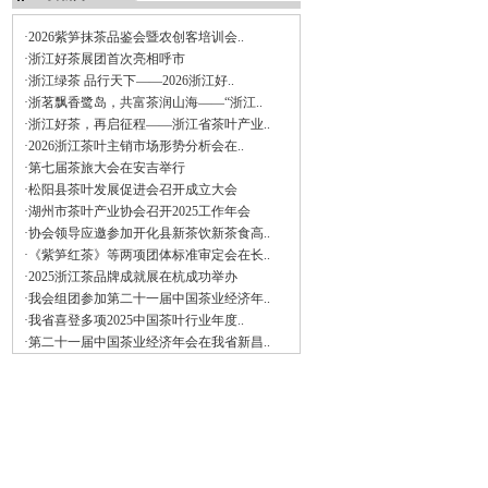
·2026紫笋抹茶品鉴会暨农创客培训会..
·浙江好茶展团首次亮相呼市
·浙江绿茶 品行天下——2026浙江好..
·浙茗飘香鹭岛，共富茶润山海——“浙江..
·浙江好茶，再启征程——浙江省茶叶产业..
·2026浙江茶叶主销市场形势分析会在..
·第七届茶旅大会在安吉举行
·松阳县茶叶发展促进会召开成立大会
·湖州市茶叶产业协会召开2025工作年会
·协会领导应邀参加开化县新茶饮新茶食高..
·《紫笋红茶》等两项团体标准审定会在长..
·2025浙江茶品牌成就展在杭成功举办
·我会组团参加第二十一届中国茶业经济年..
·我省喜登多项2025中国茶叶行业年度..
·第二十一届中国茶业经济年会在我省新昌..