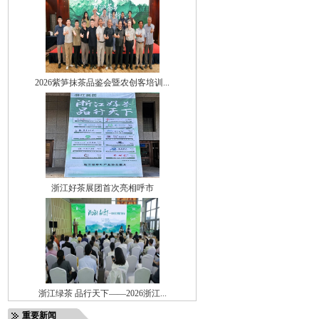
2026紫笋抹茶品鉴会暨农创客培训...
浙江好茶展团首次亮相呼市
浙江绿茶 品行天下——2026浙江...
重要新闻