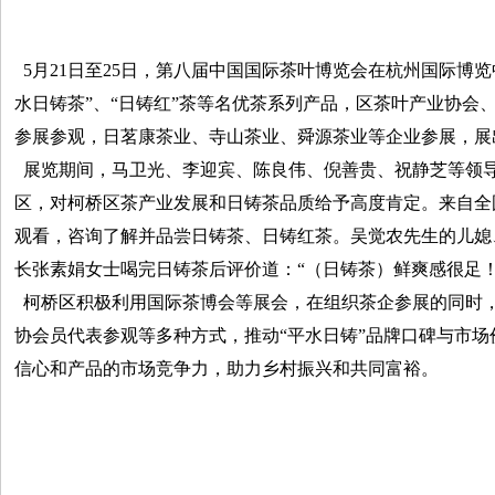
5月21日至25日，第八届中国国际茶叶博览会在杭州国际博
水日铸茶”、“日铸红”茶等名优茶系列产品，区茶叶产业协会
参展参观，日茗康茶业、寺山茶业、舜源茶业等企业参展，展
展览期间，马卫光、李迎宾、陈良伟、倪善贵、祝静芝等领
区，对柯桥区茶产业发展和日铸茶品质给予高度肯定。来自全
观看，咨询了解并品尝日铸茶、日铸红茶。吴觉农先生的儿媳
长张素娟女士喝完日铸茶后评价道：“（日铸茶）鲜爽感很足！
柯桥区积极利用国际茶博会等展会，在组织茶企参展的同时
协会员代表参观等多种方式，推动“平水日铸”品牌口碑与市
信心和产品的市场竞争力，助力乡村振兴和共同富裕。