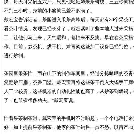
快，每天可采摘五六斤。只见他轻轻薅来茶树枝，三五秒就摘
不到三小时，身前的小篓就已差不多满了。
戴宏宝告诉记者，茶园进入采茶高峰后，每天都有80个采茶
看茶叶情况，发现已经长芽了，就赶紧叫了些本地人过来采摘
工，让他们马上来，天气暖和，都怕来不及摘。早在春茶采摘
作。目前，炒茶机、烘干机、摊青架这些加工设备已经到位，
进行炒制。
茶园里采茶忙，而在山下的制作车间里，经过分拣晾晒的茶青
复翻炒压扁，茶香四溢。戴宏宝再将这些茶干倒入大锅手工辉
人工比较贵，这些机器的自动化性能也高了，从炒茶到辉锅，
了，也节省很多功夫。”戴宏宝说。
忙着采茶制茶时，戴宏宝的手机时不时响起，一个个电话打来
好，加上提前采茶制茶，他家的茶叶销售一点不愁。以亩产3