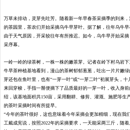
万草未排动，灵芽先吐芳。随着新一年早春茶采摘季的到来，
的茶园里，茶农们开始采摘乌牛早芽叶。据了解，往年乌牛早在
由于天气原因，开采较往年有所推迟。如今，乌牛早开始采摘，
采序幕。
一岭一岭的绿茶树，一株一株的嫩茶芽。记者在岭下村乌岩下
牛早茶种植基地看到，漫山的茶树郁郁葱葱，吐出一片片嫩绿
芽还包在鱼叶里，也有“一芽一叶”或“一芽二叶”初展芽头，
来回穿梭，手指一掰便摘下了品质最好的一芽一叶，收入身前
绍，该基地面积共150亩，采用翻耕、修剪、灌溉、施肥等生
的茶叶采摘时间有所提早。
“今年的茶叶很好，这也意味着今年采摘会更加精细，现在我
工戴成宪说，按照2022年的采摘要求，一天能采两三斤，随