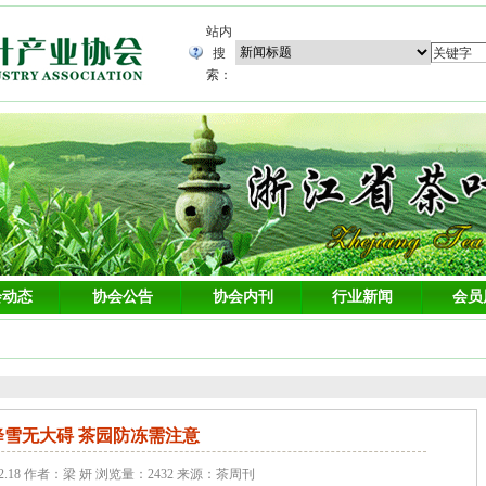
站内
搜
索：
会动态
协会公告
协会内刊
行业新闻
会员
降雪无大碍 茶园防冻需注意
02.18 作者：梁 妍 浏览量：2432 来源：茶周刊