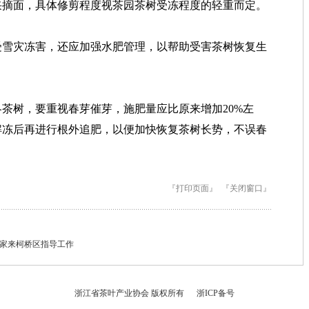
采摘面，具体修剪程度视茶园茶树受冻程度的轻重而定。
受雪灾冻害，还应加强水肥管理，以帮助受害茶树恢复生
茶树，要重视春芽催芽，施肥量应比原来增加20%左
解冻后再进行根外追肥，以便加快恢复茶树长势，不误春
『打印页面』
『关闭窗口』
家来柯桥区指导工作
浙江省茶叶产业协会 版权所有 浙ICP备号