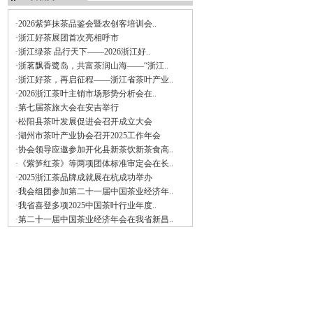
·2026紫笋抹茶品鉴会暨农创客培训会..
·浙江好茶展团首次亮相呼市
·浙江绿茶 品行天下——2026浙江好..
·浙茗飘香鹭岛，共富茶润山海——“浙江..
·浙江好茶，再启征程——浙江省茶叶产业..
·2026浙江茶叶主销市场形势分析会在..
·第七届茶旅大会在安吉举行
·松阳县茶叶发展促进会召开成立大会
·湖州市茶叶产业协会召开2025工作年会
·协会领导应邀参加开化县新茶饮新茶食高..
·《紫笋红茶》等两项团体标准审定会在长..
·2025浙江茶品牌成就展在杭成功举办
·我会组团参加第二十一届中国茶业经济年..
·我省喜登多项2025中国茶叶行业年度..
·第二十一届中国茶业经济年会在我省新昌..