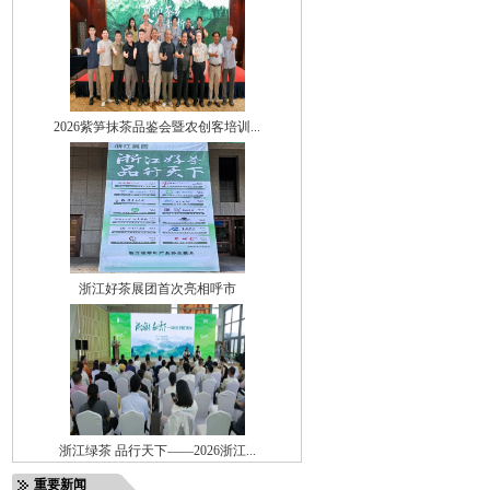
2026紫笋抹茶品鉴会暨农创客培训...
浙江好茶展团首次亮相呼市
浙江绿茶 品行天下——2026浙江...
重要新闻