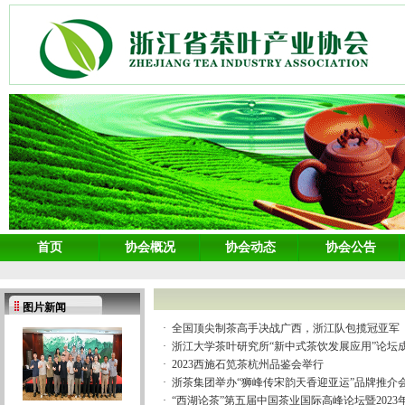
首页
协会概况
协会动态
协会公告
图片新闻
·
全国顶尖制茶高手决战广西，浙江队包揽冠亚军
·
浙江大学茶叶研究所“新中式茶饮发展应用”论坛
·
2023西施石笕茶杭州品鉴会举行
·
浙茶集团举办“狮峰传宋韵天香迎亚运”品牌推介
·
“西湖论茶”第五届中国茶业国际高峰论坛暨2023年“