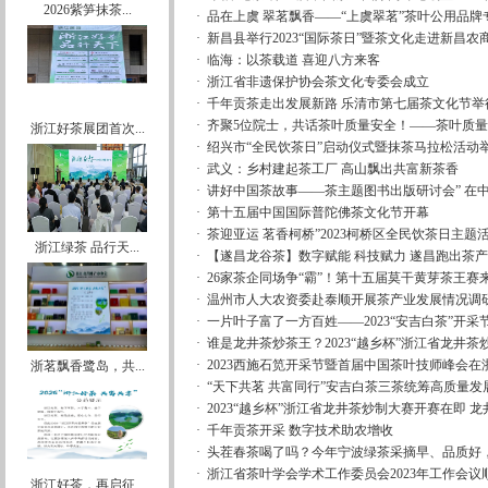
2026紫笋抹茶...
·
品在上虞 翠茗飘香——“上虞翠茗”茶叶公用品
·
新昌县举行2023“国际茶日”暨茶文化走进新昌农
·
临海：以茶载道 喜迎八方来客
·
浙江省非遗保护协会茶文化专委会成立
·
千年贡茶走出发展新路 乐清市第七届茶文化节举
·
齐聚5位院士，共话茶叶质量安全！——茶叶质量安
浙江好茶展团首次...
·
绍兴市“全民饮茶日”启动仪式暨抹茶马拉松活动
·
武义：乡村建起茶工厂 高山飘出共富新茶香
·
讲好中国茶故事——茶主题图书出版研讨会” 在
·
第十五届中国国际普陀佛茶文化节开幕
·
茶迎亚运 茗香柯桥”2023柯桥区全民饮茶日主题
浙江绿茶 品行天...
·
【遂昌龙谷茶】数字赋能 科技赋力 遂昌跑出茶产
·
26家茶企同场争“霸”！第十五届莫干黄芽茶王赛
·
温州市人大农资委赴泰顺开展茶产业发展情况调
·
一片叶子富了一方百姓——2023“安吉白茶”开采
·
谁是龙井茶炒茶王？2023“越乡杯”浙江省龙井
·
2023西施石笕开采节暨首届中国茶叶技师峰会在
浙茗飘香鹭岛，共...
·
“天下共茗 共富同行”安吉白茶三茶统筹高质量发展
·
2023“越乡杯”浙江省龙井茶炒制大赛开赛在即 龙井
·
千年贡茶开采 数字技术助农增收
·
头茬春茶喝了吗？今年宁波绿茶采摘早、品质好
·
浙江省茶叶学会学术工作委员会2023年工作会议
浙江好茶，再启征...