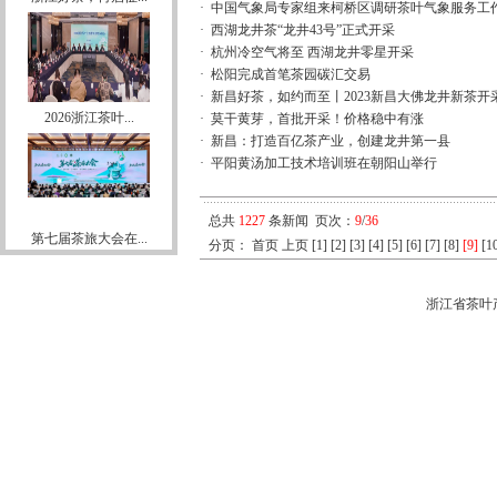
·
中国气象局专家组来柯桥区调研茶叶气象服务工
·
西湖龙井茶“龙井43号”正式开采
·
杭州冷空气将至 西湖龙井零星开采
·
松阳完成首笔茶园碳汇交易
·
新昌好茶，如约而至丨2023新昌大佛龙井新茶开
2026浙江茶叶...
·
莫干黄芽，首批开采！价格稳中有涨
·
新昌：打造百亿茶产业，创建龙井第一县
·
平阳黄汤加工技术培训班在朝阳山举行
总共
1227
条新闻 页次：
9
/
36
第七届茶旅大会在...
分页：
首页
上页
[1]
[2]
[3]
[4]
[5]
[6]
[7]
[8]
[9]
[1
浙江省茶叶