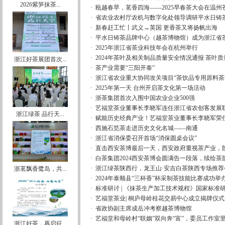
2026紫笋抹茶...
·
瓯越春早，茗香四海——2025早春茶大会在温州
·
省农业农村厅农机与数字化处领导调研平水日铸
·
新春赶工忙丨武义→英国 更香茶又将扬帆出海
·
平水日铸茶品牌中心（越茶博物馆）成为浙江省
·
2025年浙江省茶业科技年会在杭州举行
·
2024年茶叶及相关制品质量安全情况通报 茶叶
浙江好茶展团首次...
·
茶产业需要“三阳开泰”
·
浙江省农业重大协同攻关项目“茶饮品专用原料茶生
·
2025年第一天 台州开启茶文化第一场活动
·
浙茶集团首次入围中国农业企业500强
·
艺福堂茶业董事长李晓军连任浙江省农创客发展
浙江绿茶 品行天...
·
赋能历史经典产业！艺福堂茶业董事长李晓军荣
·
西施石笕茶走进历史文化名城——南通
·
浙江省消保委召开首场“消保圆桌会议”
·
直击西安茶博最后一天，西安政府重视茶产业，陕
·
白茶集团2024西安茶博会圆满告一段落，续绘茶
·
浙江绿茶陕西行，龙王山·安吉白茶陕西专场推荐
浙茗飘香鹭岛，共...
·
2024年泰顺县“三杯香”杯采制茶技能比赛成功举
·
标准研讨 | 《抹茶生产加工技术规程》国家标准
·
艺福堂茶业| 桐庐母岭桂花交易中心成立揭牌仪
·
省政协副主席成岳冲考察越茶博物馆
·
艺福堂和母岭村“联姻”双向奔“富”，委员工作室
浙江好茶，再启征...