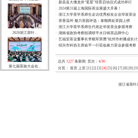
·
新昌县大佛龙井“茗星”培育启动仪式成功举行
·
2024第31届上海国际茶业展盛大开幕！
·
浙江大学茶学系师生走访优秀校友企业华发茶业
·
茶香温州·魅力茶园评选：泰顺两处茶园上榜
·
浙江大学茶学系师生代表赴华发茶业参观考察
2026浙江茶叶...
·
湖南省政协考察组调研平水日铸茶品牌中心
·
艺福堂茶业董事长李晓军荣膺“杭州市村播成长计
·
绍兴市科协主席俞平一行莅临春力茶业参观考察
总共
1227
条新闻 页次：
4
/
36
第七届茶旅大会在...
分页：
首页
上页
[1]
[2]
[3]
[4]
[5]
[6]
[7]
[8]
[9]
[1
浙江省茶叶