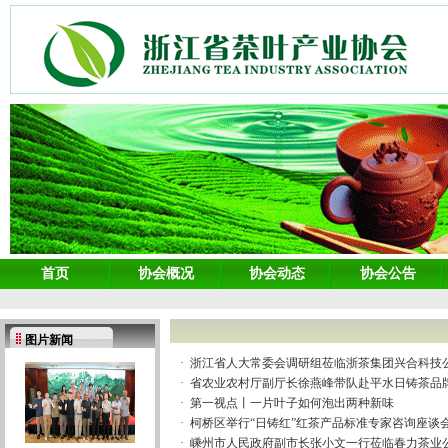
首页
协会概况
协会动态
协会公告
图片新闻
·
浙江省人大常委会调研组莅临浙茶集团兴合科技
·
省农业农村厅副厅长徐燕峰带队赴平水日铸茶品
·
第一视点丨一片叶子如何泡出两种新味
·
柯桥区举行“日铸红”红茶产品标准专家咨询座谈
·
嵊州市人民政府副市长张小文一行莅临春力茶业