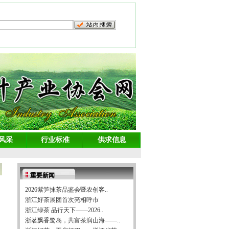
风采
行业标准
供求信息
重要新闻
2026紫笋抹茶品鉴会暨农创客..
浙江好茶展团首次亮相呼市
浙江绿茶 品行天下——2026..
浙茗飘香鹭岛，共富茶润山海——..