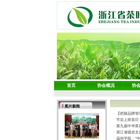
首页
协会概况
协
图片新闻
·
【把脉品牌管理
·
节后上班首日
·
第九届中华茶
·
浙江省级农文
·
温州平阳：“