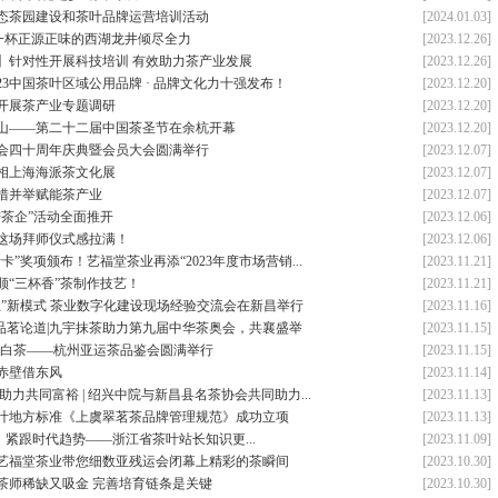
态茶园建设和茶叶品牌运营培训活动
[2024.01.03]
为一杯正源正味的西湖龙井倾尽全力
[2023.12.26]
】针对性开展科技培训 有效助力茶产业发展
[2023.12.26]
23中国茶叶区域公用品牌 · 品牌文化力十强发布！
[2023.12.20]
开展茶产业专题调研
[2023.12.20]
山——第二十二届中国茶圣节在余杭开幕
[2023.12.20]
会四十周年庆典暨会员大会圆满举行
[2023.12.07]
相上海海派茶文化展
[2023.12.07]
措并举赋能茶产业
[2023.12.07]
进茶企”活动全面推开
[2023.12.06]
这场拜师仪式感拉满！
[2023.12.06]
卡”奖项颁布！艺福堂茶业再添“2023年度市场营销...
[2023.11.21]
顺“三杯香”茶制作技艺！
[2023.11.21]
业”新模式 茶业数字化建设现场经验交流会在新昌举行
[2023.11.16]
，品茗论道|九宇抹茶助力第九届中华茶奥会，共襄盛举
[2023.11.15]
吉白茶——杭州亚运茶品鉴会圆满举行
[2023.11.15]
赤壁借东风
[2023.11.14]
助力共同富裕 | 绍兴中院与新昌县名茶协会共同助力...
[2023.11.13]
叶地方标准《上虞翠茗茶品牌管理规范》成功立项
[2023.11.13]
，紧跟时代趋势——浙江省茶叶站长知识更...
[2023.11.09]
艺福堂茶业带您细数亚残运会闭幕上精彩的茶瞬间
[2023.10.30]
茶师稀缺又吸金 完善培育链条是关键
[2023.10.30]