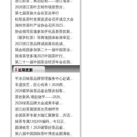
浙江好茶，再启征程——浙江省茶..
2026浙江茶叶主销市场形势分..
第七届茶旅大会在安吉举行
松阳县茶叶发展促进会召开成立大会
湖州市茶叶产业协会召开2025..
协会领导应邀参加开化县新茶饮新..
《紫笋红茶》等两项团体标准审定..
2025浙江茶品牌成就展在杭成..
我会组团参加第二十一届中国茶业..
我省喜登多项2025中国茶叶行..
第二十一届中国茶业经济年会在我..
近期更新
平水日铸茶品牌管理服务中心赴诸..
非遗技艺，匠心传承！2026西..
2026紫笋抹茶品鉴会暨农创客..
茶饮新风 潮起饶平——2026..
2026绿茶品牌大会成果丰硕 ..
浙江好茶展团首次亮相呼市
全国茶界专家大咖汇聚磐安，共话..
抹茶专属13位HS编码，今日正..
圆满收官！2026诸暨好茶品鉴..
第八届中国国际茶叶博览会圆满收..