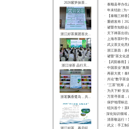
2026紫笋抹茶...
·
泰顺县举办生
·
年末结款 | 
·
【泰顺三杯香
·
重磅发布丨20
·
诸暨市知联会
·
天下禅茶出径
浙江好茶展团首次...
·
上海市茶叶学
·
武义茶文化亮
·
浙江新昌：多
·
诸暨“茶文化
·
【武阳春雨】
浙江绿茶 品行天...
·
中国茶业“奥斯
·
再获大奖！泰
·
共论“数字茶
·
“三茶”统筹
·
为天下鲜·安
·
万里寻茶道，
浙茗飘香鹭岛，共...
·
保护地理标志 
·
绍兴首个！茶
·
​深化知识领域
·
清茶敬远行！
·
武义：手工制
浙江好茶，再启征...