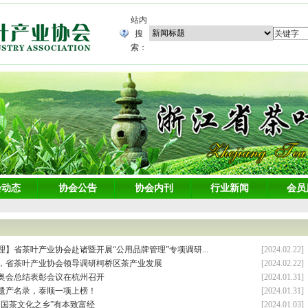
站内
搜
索：
会动态
协会公告
协会内刊
行业新闻
会员
】省茶叶产业协会赴诸暨开展“公用品牌管理”专项调研...
[2024.02.22]
，省茶叶产业协会领导调研柯桥区茶产业发展
[2024.02.22]
奥会总结表彰会议在杭州召开
[2024.01.31]
遗产名录，泰顺一项上榜！
[2024.01.31]
中国茶文化之乡”有本致富经
[2024.01.03]