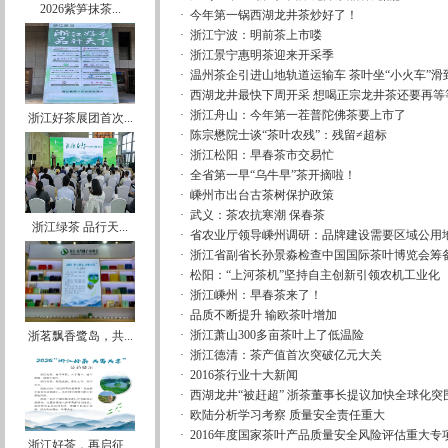
2026紫笋抹茶...
·
今年第一锅西湖龙井茶炒好了！
·
浙江宁波：明前茶上市喽
·
浙江景宁惠明茶迎来开采季
·
温州茶企引进山地轨道运输车 茶叶坐“小火车”滑
·
西湖龙井最快下周开采 想喝正宗龙井茶还要再等
·
浙江舟山：今年第一茬普陀佛茶要上市了
浙江好茶展团首次...
·
陈宗懋院士谈“茶叶农残”：残留≠超标
·
浙江松阳：早春茶市交易忙
·
全省第一早“乌牛早”茶开摘啦！
·
嵊州市出台古茶树保护政策
·
武义：茶农抗寒潮 保春茶
浙江绿茶 品行天...
·
省农业厅领导嵊州调研：品牌建设需要区域公用地
·
浙江省副省长孙景淼检查中国国际茶叶博览会筹
·
松阳：“上河茶机”坚持自主创新引领农机工业化
·
浙江嵊州：早春茶来了！
·
品质不断提升 输欧茶叶增加
·
浙江萧山300多亩茶叶上了低温险
浙茗飘香鹭岛，共...
·
浙江德清：茶产值首次突破亿元大关
·
2016茶行业十大新闻
·
西湖龙井“被赶超” 浙茶董事长提议加快全球化突
·
欧陆分析学习考察 质量安全责任重大
·
2016年度国家茶叶产品质量安全风险评估重大专
浙江好茶，再启征...