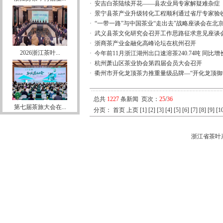
·
安吉白茶陆续开花——县农业局专家解疑难杂症
·
景宁县茶产业升级转化工程顺利通过省厅专家验
·
“一带一路”与中国茶业“走出去”战略座谈会在北
·
武义县茶文化研究会召开工作思路征求意见座谈
·
浙商茶产业金融化高峰论坛在杭州召开
2026浙江茶叶...
·
今年前11月浙江湖州出口速溶茶240.74吨 同比增长1
·
杭州萧山区茶业协会第四届会员大会召开
·
衢州市开化龙顶茶力推重量级品牌—“开化龙顶御
总共
1227
条新闻 页次：
25
/
36
第七届茶旅大会在...
分页：
首页
上页
[1]
[2]
[3]
[4]
[5]
[6]
[7]
[8]
[9]
[1
浙江省茶叶