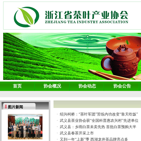
首页
协会概况
协会动态
协会公告
图片新闻
·
绍兴柯桥：“茶叶军团”苦练内功改变“靠天吃饭”
·
武义县茶业协会获“全国科普惠农兴村”先进单位
·
武义县：乡雨白茶未卖先热 首批白茶预购大半
·
武义县春茶开采上市
·
又到一年“上新”季 西湖龙井茶品牌亮点多