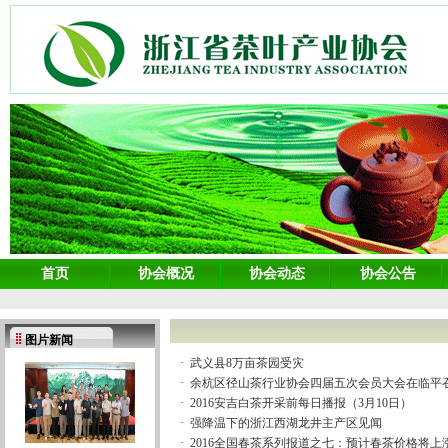
首页
协会概况
协会动态
协会公告
图片新闻
·
武义县8万亩茶园受灾
·
余杭区径山茶行业协会四届五次会员大会在临平
·
2016安吉白茶开采前每日播报（3月10日）
·
强降温下的浙江西湖龙井主产区见闻
·
2016全国春茶系列报道之七：预计春茶价格将上