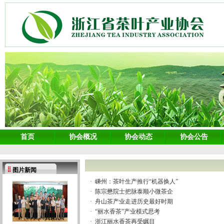
首页
协会概况
协会动态
协会公告
图片新闻
·
嵊州：茶叶生产推行“机器换人”
·
陈宗懋院士把脉泰顺小微茶企
·
舟山茶产业走进历史最好时期
·
“丽水香茶”产业模式思考
·
浙江丽水香茶再受瞩目