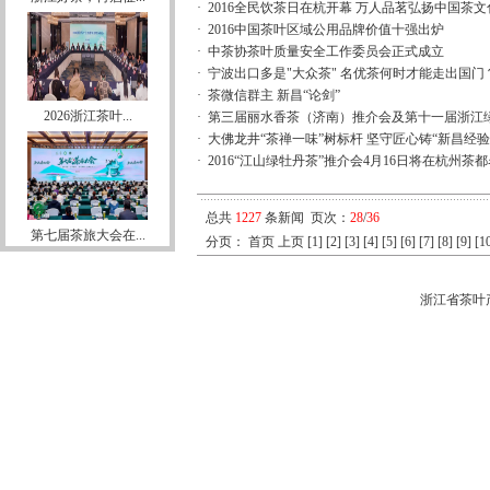
·
2016全民饮茶日在杭开幕 万人品茗弘扬中国茶文
·
2016中国茶叶区域公用品牌价值十强出炉
·
中茶协茶叶质量安全工作委员会正式成立
·
宁波出口多是"大众茶" 名优茶何时才能走出国门
·
茶微信群主 新昌“论剑”
2026浙江茶叶...
·
第三届丽水香茶（济南）推介会及第十一届浙江
·
大佛龙井“茶禅一味”树标杆 坚守匠心铸“新昌经验
·
2016“江山绿牡丹茶”推介会4月16日将在杭州茶
总共
1227
条新闻 页次：
28
/
36
第七届茶旅大会在...
分页：
首页
上页
[1]
[2]
[3]
[4]
[5]
[6]
[7]
[8]
[9]
[1
浙江省茶叶