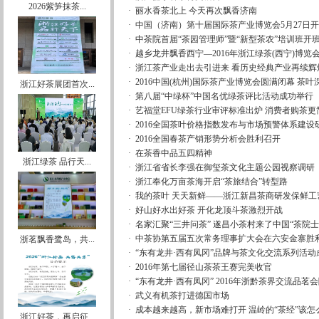
2026紫笋抹茶...
·
丽水香茶北上 今天再次飘香济南
·
中国（济南）第十届国际茶产业博览会5月27日开幕
·
中茶院首届“茶园管理师”暨“新型茶农”培训班开班 
·
越乡龙井飘香西宁—2016年浙江绿茶(西宁)博览
·
浙江茶产业走出去引进来 看历史经典产业再续辉
·
2016中国(杭州)国际茶产业博览会圆满闭幕 茶
浙江好茶展团首次...
·
第八届“中绿杯”中国名优绿茶评比活动成功举行
·
艺福堂EFU绿茶行业审评标准出炉 消费者购茶更
·
2016全国茶叶价格指数发布与市场预警体系建设
·
2016全国春茶产销形势分析会胜利召开
·
在茶香中品五四精神
浙江绿茶 品行天...
·
浙江省省长李强在御玺茶文化主题公园视察调研
·
浙江奉化万亩茶海开启“茶旅结合”转型路
·
我的茶叶 天天新鲜——浙江新昌茶商研发保鲜工
·
好山好水出好茶 开化龙顶斗茶激烈开战
·
名家汇聚“三井问茶” 遂昌小茶村来了中国“茶院士
·
中茶协第五届五次常务理事扩大会在六安金寨胜
浙茗飘香鹭岛，共...
·
“东有龙井·西有凤冈”品牌与茶文化交流系列活动
·
2016年第七届径山茶茶王赛完美收官
·
“东有龙井·西有凤冈” 2016年浙黔茶界交流品茗
·
武义有机茶打进德国市场
·
成本越来越高，新市场难打开 温岭的“茶经”该怎
浙江好茶，再启征...